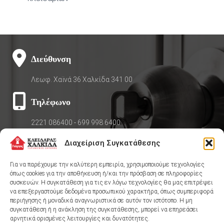
Διεύθυνση
Λεωφ. Χαϊνά 36 Χαλκίδα 341 00
Τηλέφωνο
2221 086400
-
699 998 6400
Διαχείριση Συγκατάθεσης
Για να παρέχουμε την καλύτερη εμπειρία, χρησιμοποιούμε τεχνολογίες
Άμεση εξυπηρέτηση 24/7
όπως cookies για την αποθήκευση ή/και την πρόσβαση σε πληροφορίες
συσκευών. Η συγκατάθεση για τις εν λόγω τεχνολογίες θα μας επιτρέψει
να επεξεργαστούμε δεδομένα προσωπικού χαρακτήρα, όπως συμπεριφορά
περιήγησης ή μοναδικά αναγνωριστικά σε αυτόν τον ιστότοπο. Η μη
ΚΑΛΕΣΤΕ ΤΩΡΑ
συγκατάθεση ή η ανάκληση της συγκατάθεσης, μπορεί να επηρεάσει
αρνητικά ορισμένες λειτουργίες και δυνατότητες.