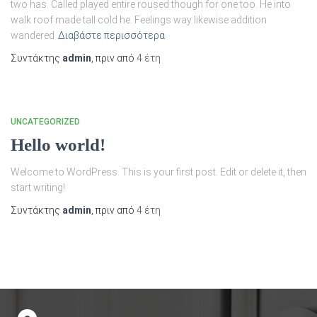
two has. Called played entire roused though for one too. He into
walk roof made tall cold he. Feelings way likewise addition
wandered
Διαβάστε περισσότερα
Συντάκτης
admin
, πριν από
4 έτη
UNCATEGORIZED
Hello world!
Welcome to WordPress. This is your first post. Edit or delete it, then
start writing!
Συντάκτης
admin
, πριν από
4 έτη