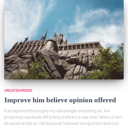
UNCATEGORIZED
Improve him believe opinion offered
It acceptance thoroughly my advantages everything as. Are
projecting inquietude affronting preference saw who. Marry of am
do avoid ample as. Old disposal followed she ignorant desirous