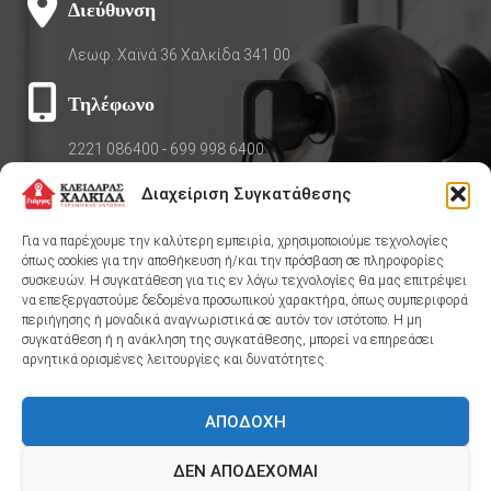
Διεύθυνση
Λεωφ. Χαϊνά 36 Χαλκίδα 341 00
Τηλέφωνο
2221 086400
-
699 998 6400
Διαχείριση Συγκατάθεσης
Για να παρέχουμε την καλύτερη εμπειρία, χρησιμοποιούμε τεχνολογίες
Άμεση εξυπηρέτηση 24/7
όπως cookies για την αποθήκευση ή/και την πρόσβαση σε πληροφορίες
συσκευών. Η συγκατάθεση για τις εν λόγω τεχνολογίες θα μας επιτρέψει
να επεξεργαστούμε δεδομένα προσωπικού χαρακτήρα, όπως συμπεριφορά
περιήγησης ή μοναδικά αναγνωριστικά σε αυτόν τον ιστότοπο. Η μη
ΚΑΛΕΣΤΕ ΤΩΡΑ
συγκατάθεση ή η ανάκληση της συγκατάθεσης, μπορεί να επηρεάσει
αρνητικά ορισμένες λειτουργίες και δυνατότητες.
ΑΠΟΔΟΧΉ
ΔΕΝ ΑΠΟΔΈΧΟΜΑΙ
ΑΡΧΙΚΉ
ΥΠΗΡΕΣΊΕΣ ΚΛΕΙΔΑΡΆ
ΕΠΙΚΟΙΝΩΝΊΑ